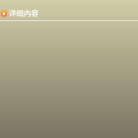
内容加载失败，可能是你的浏览器屏蔽了JS脚本！
详细内容