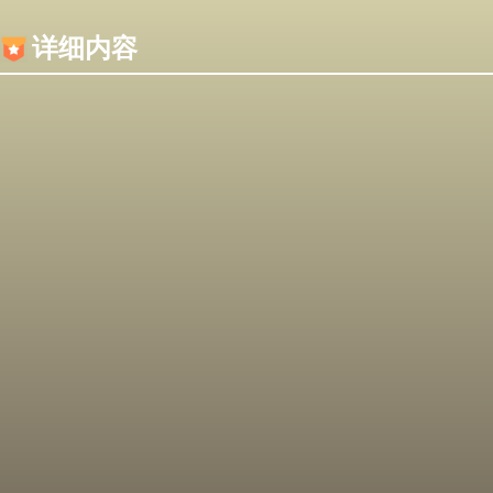
内容加载失败，可能是你的浏览器屏蔽了JS脚本！
详细内容