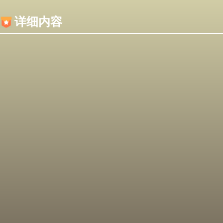
内容加载失败，可能是你的浏览器屏蔽了JS脚本！
详细内容