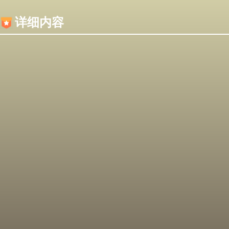
内容加载失败，可能是你的浏览器屏蔽了JS脚本！
详细内容