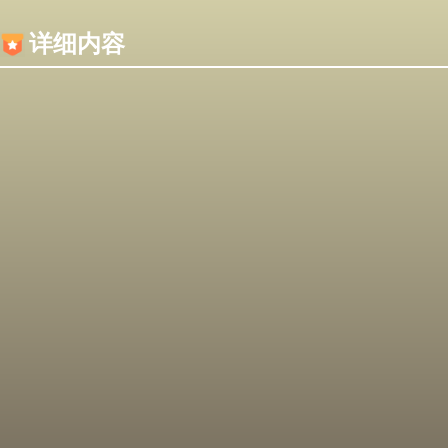
内容加载失败，可能是你的浏览器屏蔽了JS脚本！
详细内容