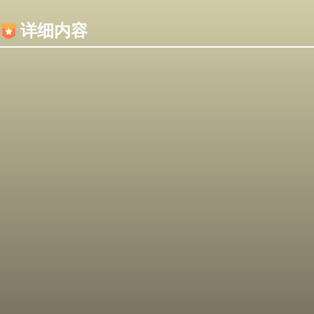
内容加载失败，可能是你的浏览器屏蔽了JS脚本！
详细内容