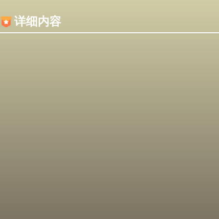
内容加载失败，可能是你的浏览器屏蔽了JS脚本！
详细内容