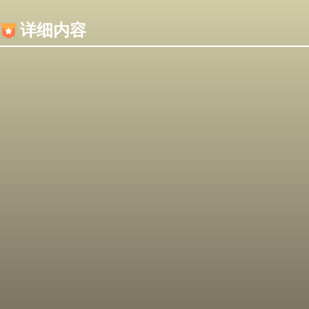
内容加载失败，可能是你的浏览器屏蔽了JS脚本！
详细内容