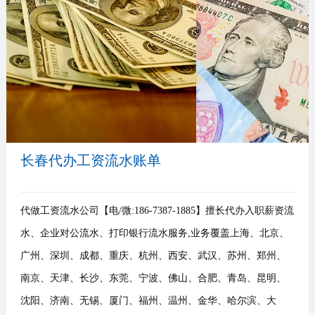
事
我
们
3
/10
长春代办工资流水账单
代做工资流水公司【电/微:186-7387-1885】擅长代办入职薪资流
水、企业对公流水、打印银行流水服务,业务覆盖上海、北京、
广州、深圳、成都、重庆、杭州、西安、武汉、苏州、郑州、
南京、天津、长沙、东莞、宁波、佛山、合肥、青岛、昆明、
沈阳、济南、无锡、厦门、福州、温州、金华、哈尔滨、大