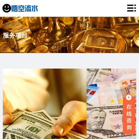
网
站
银
服务项目
首
行
工
页
流
资
薪
水
流
资
企
水
流
业
服
水
流
务
新
水
项
闻
品
目
资
牌
联
讯
故
系