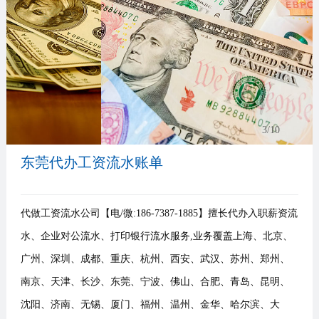
事
我
们
3
/10
东莞代办工资流水账单
代做工资流水公司【电/微:186-7387-1885】擅长代办入职薪资流
水、企业对公流水、打印银行流水服务,业务覆盖上海、北京、
广州、深圳、成都、重庆、杭州、西安、武汉、苏州、郑州、
南京、天津、长沙、东莞、宁波、佛山、合肥、青岛、昆明、
沈阳、济南、无锡、厦门、福州、温州、金华、哈尔滨、大