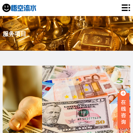
网
站
银
服务项目
首
行
工
页
流
资
薪
水
流
资
企
水
流
业
服
水
流
务
新
水
项
闻
品
目
资
牌
联
讯
故
系