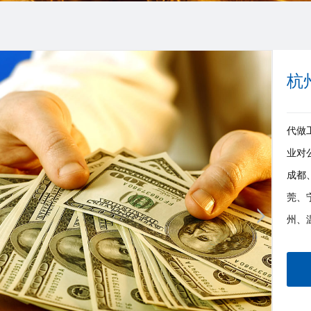
杭
代做工
业对
成都
莞、
州、