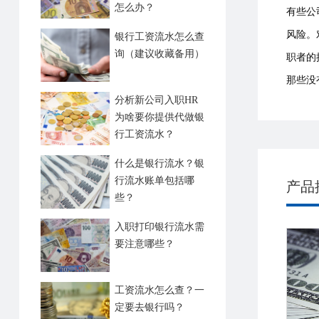
怎么办？
有些公
风险。
银行工资流水怎么查
询（建议收藏备用）
职者的
那些没
分析新公司入职HR
为啥要你提供代做银
行工资流水？
什么是银行流水？银
行流水账单包括哪
产品
些？
入职打印银行流水需
要注意哪些？
工资流水怎么查？一
定要去银行吗？