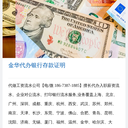
事
我
们
3
/10
金华代办银行存款证明
代做工资流水公司【电/微:186-7387-1885】擅长代办入职薪资流
水、企业对公流水、打印银行流水服务,业务覆盖上海、北京、
广州、深圳、成都、重庆、杭州、西安、武汉、苏州、郑州、
南京、天津、长沙、东莞、宁波、佛山、合肥、青岛、昆明、
沈阳、济南、无锡、厦门、福州、温州、金华、哈尔滨、大