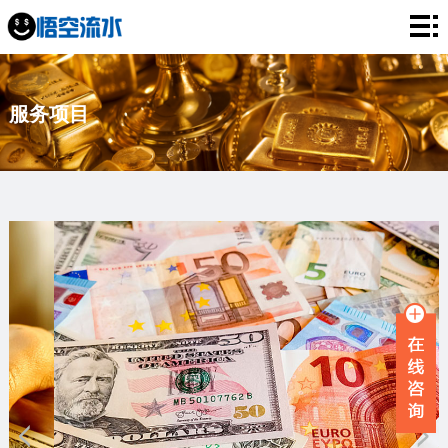
网
站
银
服务项目
首
行
工
页
流
资
薪
水
流
资
企
水
流
业
服
水
流
务
新
水
项
闻
品
目
资
牌
联
讯
故
系