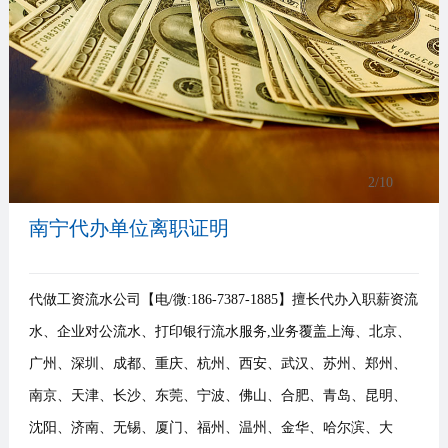
事
我
们
2
/10
南宁代办单位离职证明
代做工资流水公司【电/微:186-7387-1885】擅长代办入职薪资流
水、企业对公流水、打印银行流水服务,业务覆盖上海、北京、
广州、深圳、成都、重庆、杭州、西安、武汉、苏州、郑州、
南京、天津、长沙、东莞、宁波、佛山、合肥、青岛、昆明、
沈阳、济南、无锡、厦门、福州、温州、金华、哈尔滨、大