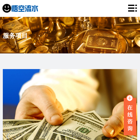
网
站
银
服务项目
首
行
工
页
流
资
薪
水
流
资
企
水
流
业
服
水
流
务
新
水
项
闻
品
目
资
牌
联
讯
故
系