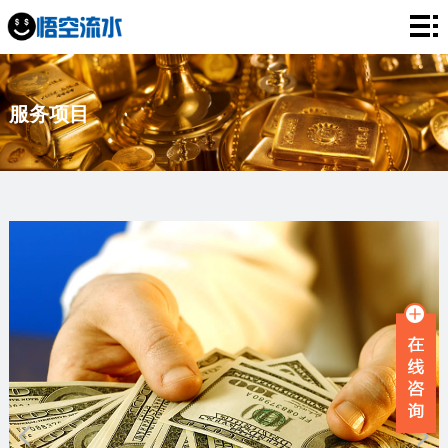
网
站
银
服务项目
首
行
工
页
流
资
薪
水
流
资
企
水
流
业
服
水
流
务
新
水
项
闻
品
目
资
牌
联
讯
故
系