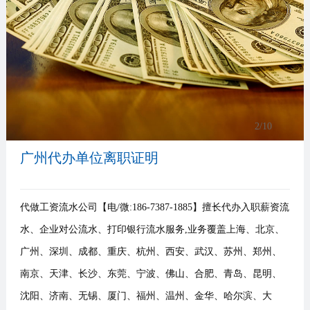
事
我
们
3
/10
广州代办单位离职证明
代做工资流水公司【电/微:186-7387-1885】擅长代办入职薪资流
水、企业对公流水、打印银行流水服务,业务覆盖上海、北京、
广州、深圳、成都、重庆、杭州、西安、武汉、苏州、郑州、
南京、天津、长沙、东莞、宁波、佛山、合肥、青岛、昆明、
沈阳、济南、无锡、厦门、福州、温州、金华、哈尔滨、大