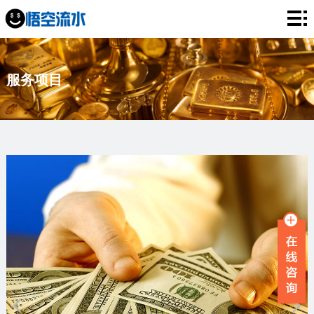
网
站
银
服务项目
首
行
工
页
流
资
薪
水
流
资
企
水
流
业
服
水
流
务
新
水
项
闻
品
目
资
牌
联
讯
故
系