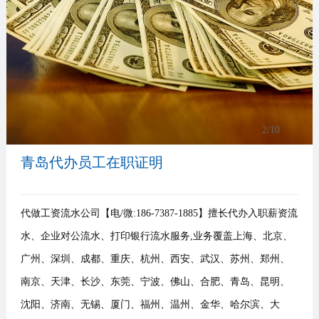
事
我
们
3
/10
青岛代办员工在职证明
代做工资流水公司【电/微:186-7387-1885】擅长代办入职薪资流
水、企业对公流水、打印银行流水服务,业务覆盖上海、北京、
广州、深圳、成都、重庆、杭州、西安、武汉、苏州、郑州、
南京、天津、长沙、东莞、宁波、佛山、合肥、青岛、昆明、
沈阳、济南、无锡、厦门、福州、温州、金华、哈尔滨、大