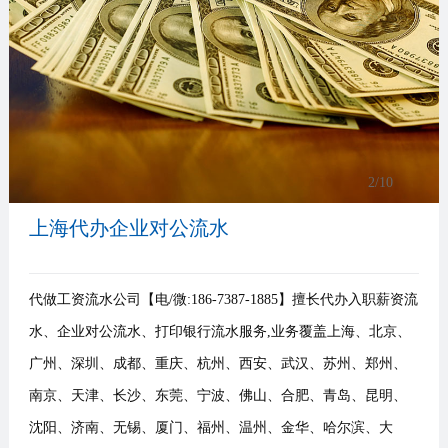
事
我
们
3
/10
上海代办企业对公流水
代做工资流水公司【电/微:186-7387-1885】擅长代办入职薪资流
水、企业对公流水、打印银行流水服务,业务覆盖上海、北京、
广州、深圳、成都、重庆、杭州、西安、武汉、苏州、郑州、
南京、天津、长沙、东莞、宁波、佛山、合肥、青岛、昆明、
沈阳、济南、无锡、厦门、福州、温州、金华、哈尔滨、大