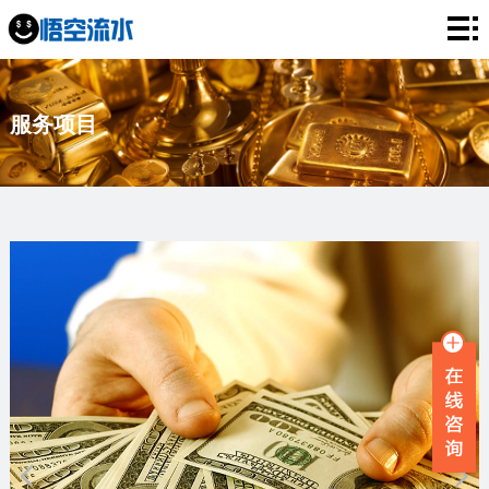
网
站
银
服务项目
首
行
工
页
流
资
薪
水
流
资
企
水
流
业
服
水
流
务
新
水
项
闻
品
目
资
牌
联
讯
故
系